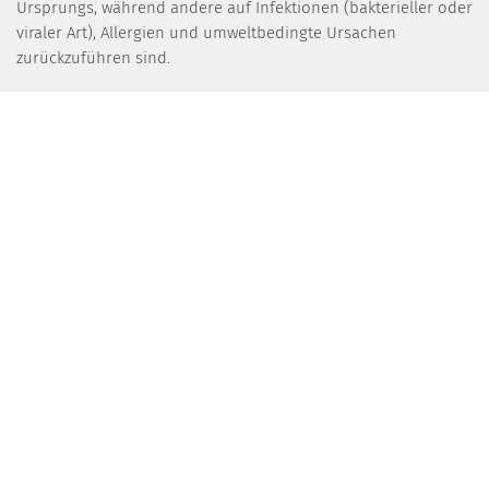
Ursprungs, während andere auf Infektionen (bakterieller oder
viraler Art), Allergien und umweltbedingte Ursachen
zurückzuführen sind.
Warum ist es so wichtig, an seltene Erkrankungen zu denken?
Seltene Erkrankungen sollten in die Differentialdiagnose
vieler häufiger Krankheiten einbezogen werden. Oft nicht
erkannt, können Patienten über viele Jahre hinweg leiden, bis
eine Diagnose gestellt wird. Erfreulicherweise sind sich heute
viele Ärzte dieser Krankheiten bewusst, und wir helfen und
unterstützen sie, indem wir enzymatische, biomarkerbasierte
und/oder genetische Ergebnisse liefern.
"Unser Anspruch: Verbesserung der Gesundheit durch
bessere, schnellere und frühere Diagnose, die die besten
Chancen für eine Behandlung und die besten klinischen
Ergebnisse erlaubt".